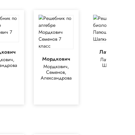
дкович
Латюшин
Мордкович
кович,
Латюшин,
андрова
Шапкин
Мордкович,
Семенов,
Александрова