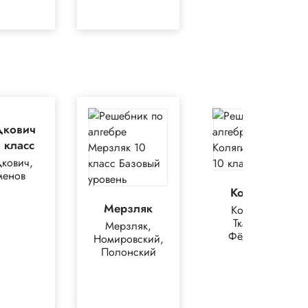
дкович
1 класс
кович,
менов
Колягин
Мерзляк
Колягин,
Ткачёва,
Мерзляк,
Фёдорова
Номировский,
Полонский