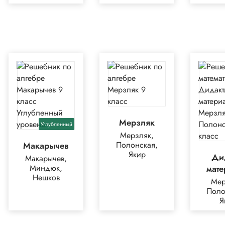
Мерзляк
Углубленный
Мерзляк,
Полонская,
Макарычев
Якир
Ди
Макарычев,
Миндюк,
мат
Нешков
Мер
Поло
Я