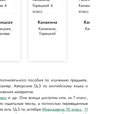
ницкая
Канакина
Канакина
ицкая,
Канакина,
Канакина
ачева
Горецкий
полнительного пособия по изучению предмета.
рактер. Авторские ГДЗ по английскому языку и
ования матералов.
ласс
и др. Они всегда доступны хоть за 7 класс,
сто отдельные тексты, а полностью переведенные
те есть ГДЗ по алгебре
Мордковича 10 класс
,
11