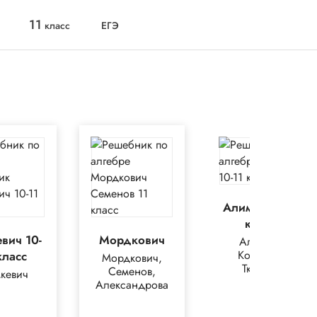
11
класс
ЕГЭ
Алимов 10-11
класс
вич 10-
Мордкович
Алимов,
Колягин,
класс
Мордкович,
Ткачёва
Семенов,
кевич
Александрова