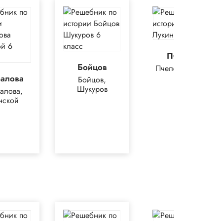
Пчелов
Бойцов
Пчелов, Лукин
балова
Бойцов,
Шукуров
алова,
нской