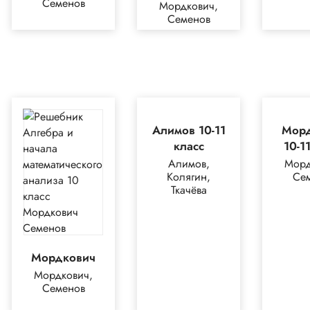
Семенов
Мордкович,
Семенов
Алимов 10-11
Мор
класс
10-1
Алимов,
Морд
Колягин,
Се
Ткачёва
Мордкович
Мордкович,
Семенов