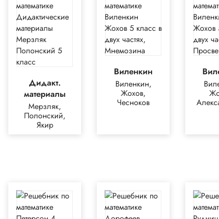
Виленкин
Вил
Дидакт.
Виленкин,
Вил
Жохов,
Жо
материалы
Чесноков
Алекс
Мерзляк,
Полонский,
Якир