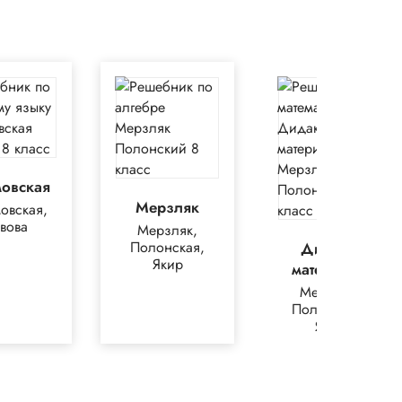
мовская
Мерзляк
овская,
вова
Мерзляк,
Полонская,
Дидакт.
Якир
материалы
Мерзляк,
Полонский,
Якир