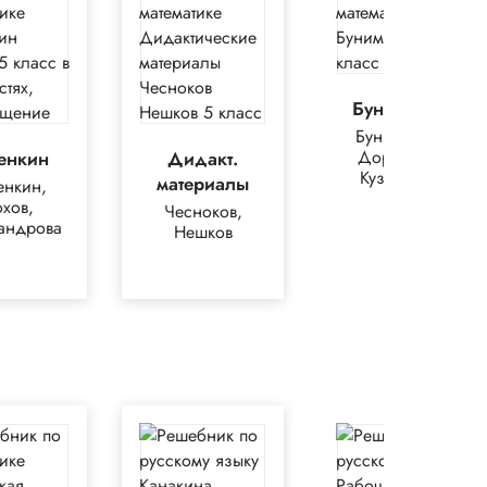
Бунимович
Бунимович,
Дорофеев,
енкин
Дидакт.
Кузнецова
материалы
енкин,
хов,
Чесноков,
андрова
Нешков