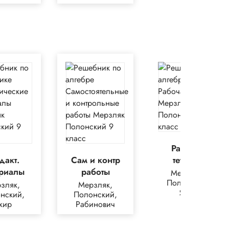
Рабочая
дакт.
Сам и контр
тетрадь
ериалы
работы
Мерзляк,
Полонская,
зляк,
Мерзляк,
Якир
нский,
Полонский,
кир
Рабинович